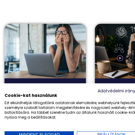
Amikor a taps elmarad: a
Lámpaláz és 
Adatvédelmi irán
Cookie-kat használunk
vállalkozói önértékelés valódi
blokk: amit a
Ezt elküldhetjük látogatóink adatainak elemzésére, webhelyünk fejleszté
próbája
old meg
személyre szabott tartalom megjelenítésére és nagyszerű webhely-él
biztosítására. Ha többet szeretne tudni az általunk használt cookie-król
nyissa meg a beállításokat.
Tovább olvasom »
Tovább olvaso
MINDENT ELFOGAD
BEÁLLÍTÁSOK