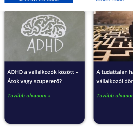
ADHD a vállalkozók között –
A tudattalan h
Átok vagy szupererő?
vállalkozói dö
Tovább olvasom »
Tovább olvaso