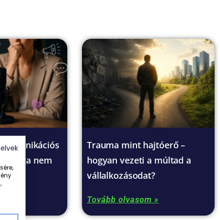
kommunikációs
Trauma mint hajtóerő –
yelvek
 technika nem
hogyan vezeti a múltad a
sére,
vállalkozásodat?
mény
,
m »
Tovább olvasom »