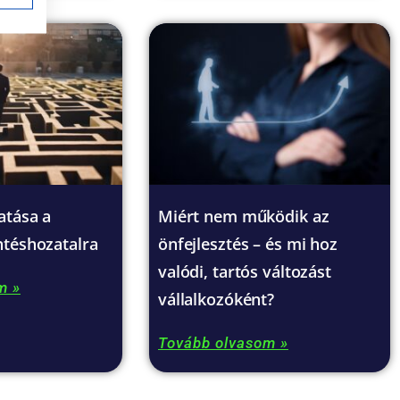
atása a
Miért nem működik az
ntéshozatalra
önfejlesztés – és mi hoz
valódi, tartós változást
m »
vállalkozóként?
Tovább olvasom »