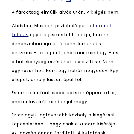
A fáradtság elmúlik alvás után. A kiégés nem.
Christina Maslach pszichológus, a
burnout
kutatás
egyik legismertebb alakja, három
dimenzióban írja le: érzelmi kimerülés,
cinizmus – az a pont, ahol már mindegy – és
a hatékonyság érzésének elveszítése. Nem
egy rossz hét. Nem egy nehéz negyedév. Egy
állapot, amely lassan épül fel.
És ami a legfontosabb: sokszor éppen akkor,
amikor kívülről minden jól megy.
Ez az egyik legtévesebb közhely a kiégéssel
kapcsolatban – hogy csak a kudarc kísérője.
Az igazság éppen fordított. A kutatások