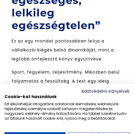
egészséges,
lelkileg
egészségtelen”
Ez az egy mondat pontosabban leírja a
vállalkozói kiégés belső dinamikáját, mint a
legtöbb önfejlesztő könyv együttvéve.
Sport, fegyelem, teljesítmény. Miközben belül
folyamatos a feszültség. A test egy ideig
bírja. Aztán lekapcsolja a biztosítékot.
Adatvédelmi irányelvek
Cookie-kat használunk
A
kiégés ilyenkor nem ellenség
. Jelzés. Azt
Ezt elküldhetjük látogatóink adatainak elemzésére, webhelyünk
fejlesztésére, személyre szabott tartalom megjelenítésére és
mondja: valami nem önazonos módon
nagyszerű webhely-élmény biztosítására. Ha többet szeretne tudni
az általunk használt cookie-król, nyissa meg a beállításokat.
működik.