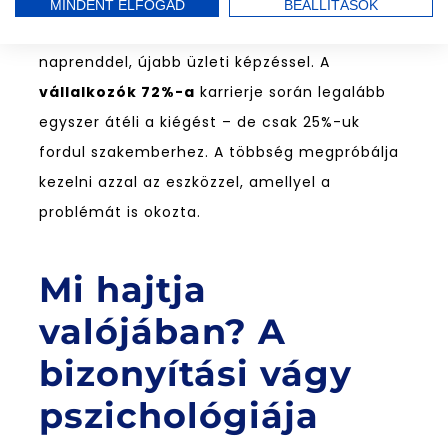
A probléma az, hogy ezt a jelzést legtöbbször
MINDENT ELFOGAD
BEÁLLÍTÁSOK
elnyomjuk. Újabb projekttel, sűrűbb
naprenddel, újabb üzleti képzéssel. A
vállalkozók 72%-a
karrierje során legalább
egyszer átéli a kiégést – de csak 25%-uk
fordul szakemberhez. A többség megpróbálja
kezelni azzal az eszközzel, amellyel a
problémát is okozta.
Mi hajtja
valójában? A
bizonyítási vágy
pszichológiája