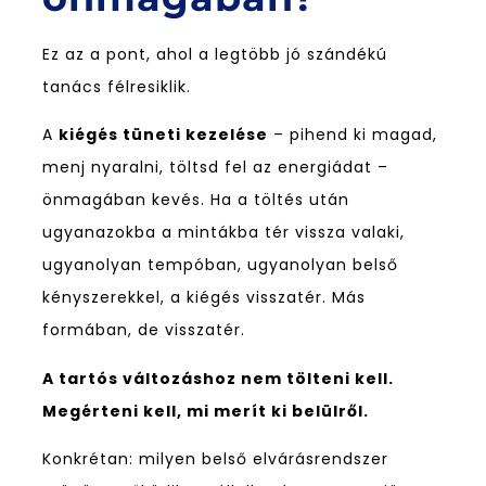
Ez az a pont, ahol a legtöbb jó szándékú
tanács félresiklik.
A
kiégés tüneti kezelése
– pihend ki magad,
menj nyaralni, töltsd fel az energiádat –
önmagában kevés. Ha a töltés után
ugyanazokba a mintákba tér vissza valaki,
ugyanolyan tempóban, ugyanolyan belső
kényszerekkel, a kiégés visszatér. Más
formában, de visszatér.
A tartós változáshoz nem tölteni kell.
Megérteni kell, mi merít ki belülről.
Konkrétan: milyen belső elvárásrendszer