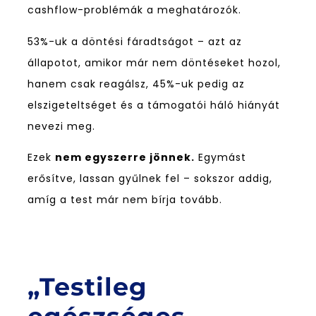
cashflow-problémák a meghatározók.
53%-uk a döntési fáradtságot – azt az
állapotot, amikor már nem döntéseket hozol,
hanem csak reagálsz, 45%-uk pedig az
elszigeteltséget és a támogatói háló hiányát
nevezi meg.
Ezek
nem egyszerre jönnek.
Egymást
erősítve, lassan gyűlnek fel – sokszor addig,
amíg a test már nem bírja tovább.
„Testileg