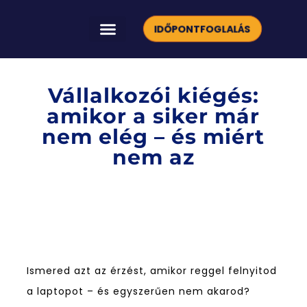
IDŐPONTFOGLALÁS
HOGYAN FEJLESZTÜNK TÉGED?
INGYENES VIDEÓK
Vállalkozói kiégés:
amikor a siker már
nem elég – és miért
nem az
Ismered azt az érzést, amikor reggel felnyitod
a laptopot – és egyszerűen nem akarod?