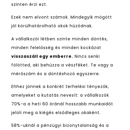
szinten érzi ezt.
Ezek nem elvont számok. Mindegyik mögött
jól körülhatárolható okok húzódnak.
A vállalkozói létben szinte minden döntés,
minden felelősség és minden kockázat
visszaszáll egy emberre.
Nincs senki
fölötted, aki behúzza a vészféket. Te vagy a
mérőszám és a döntéshozó egyszerre.
Ehhez jönnek a konkrét terhelési tényezők,
amelyeket a kutatás nevesít: a vállalkozók
70%-a a heti 60 óránál hosszabb munkaidőt
jelöli meg a kiégés elsődleges okaként.
58%-uknál a pénzügyi bizonytalanság és a