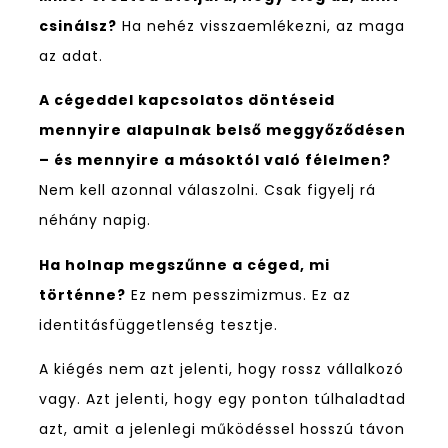
csinálsz?
Ha nehéz visszaemlékezni, az maga
az adat.
A cégeddel kapcsolatos döntéseid
mennyire alapulnak belső meggyőződésen
– és mennyire a másoktól való félelmen?
Nem kell azonnal válaszolni. Csak figyelj rá
néhány napig.
Ha holnap megszűnne a céged, mi
történne?
Ez nem pesszimizmus. Ez az
identitásfüggetlenség tesztje.
A kiégés nem azt jelenti, hogy rossz vállalkozó
vagy. Azt jelenti, hogy egy ponton túlhaladtad
azt, amit a jelenlegi működéssel hosszú távon