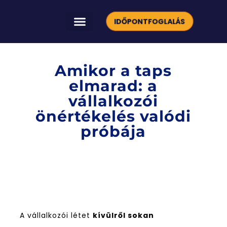
IDŐPONTFOGLALÁS
HOGYAN FEJLESZTÜNK TÉGED?
INGYENES VIDEÓK
Amikor a taps
elmarad: a
vállalkozói
önértékelés valódi
próbája
A vállalkozói létet
kívülről sokan