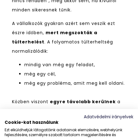
nincs rendben”, még akkor sem, ha kívülről
minden sikeresnek tűnik.
A vállalkozók gyakran azért sem veszik ezt
észre időben,
mert megszokták a
túlterhelést
. A folyamatos túlterheltség
normalizálódik:
mindig van még egy feladat,
még egy cél,
még egy probléma, amit meg kell oldani.
Közben viszont
egyre távolabb kerülnek
a
saját szükségleteiktől. De nem csak a saját én
Adatvédelmi irányelvek
kerül háttérbe, hanem a munka is egyre
Cookie-kat használunk
inkább nyűggé kezd válni. Ilyenkor gyakran
Ezt elküldhetjük látogatóink adatainak elemzésére, webhelyünk
fejlesztésére, személyre szabott tartalom megjelenítésére és