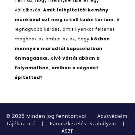
nem az, hogy mennyire sikeres egy
vállalkozás.
Amit felépítettél kemény
munkával azt meg is kell tudni tartani.
A
legnagyobb kérdés, amit ilyenkor feltehet
magának az ember az az, hogy
közben
mennyire maradtál kapcsolatban
önmagaddal. Kivé váltál abban a
folyamatban, amiben a cégedet
építetted?
© 2026 Minden jog fenntartva!
Adatvédelmi
Tájékoztató
|
Panaszkezelési Szabályzat
|
ÁSZF