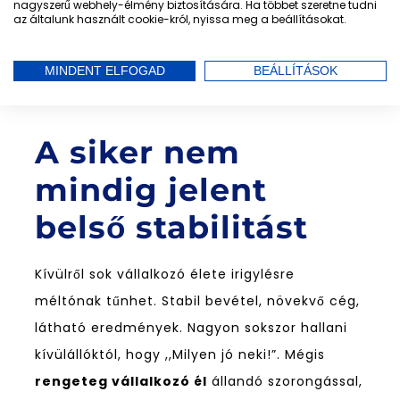
megjelennek a hibák
az automata működés
nagyszerű webhely-élmény biztosítására. Ha többet szeretne tudni
az általunk használt cookie-król, nyissa meg a beállításokat.
miatt, a halogatás, és a motiválatlanság. Ha
pedig ennek hamar nem vet véget az ember,
MINDENT ELFOGAD
BEÁLLÍTÁSOK
akkor egyenes út vezet a kiégéshez.
A siker nem
mindig jelent
belső stabilitást
Kívülről sok vállalkozó élete irigylésre
méltónak tűnhet. Stabil bevétel, növekvő cég,
látható eredmények. Nagyon sokszor hallani
kívülállóktól, hogy ,,Milyen jó neki!”. Mégis
rengeteg vállalkozó él
állandó szorongással,