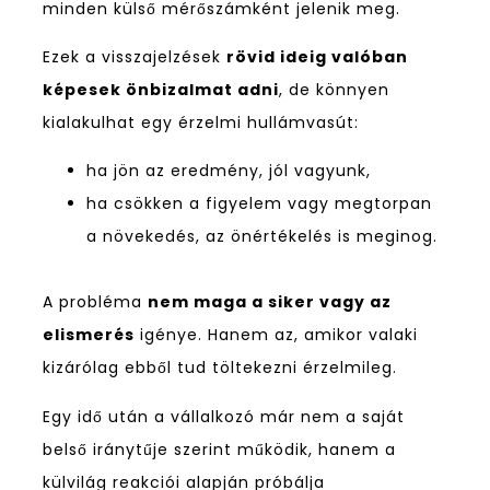
minden külső mérőszámként jelenik meg.
Ezek a visszajelzések
rövid ideig valóban
képesek önbizalmat adni
, de könnyen
kialakulhat egy érzelmi hullámvasút:
ha jön az eredmény, jól vagyunk,
ha csökken a figyelem vagy megtorpan
a növekedés, az önértékelés is meginog.
A probléma
nem maga a siker vagy az
elismerés
igénye. Hanem az, amikor valaki
kizárólag ebből tud töltekezni érzelmileg.
Egy idő után a vállalkozó már nem a saját
belső iránytűje szerint működik, hanem a
külvilág reakciói alapján próbálja