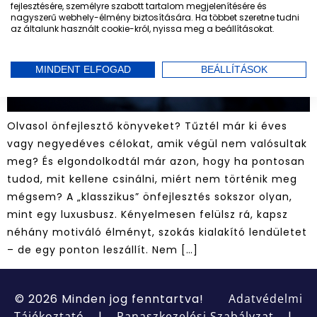
fejlesztésére, személyre szabott tartalom megjelenítésére és
nagyszerű webhely-élmény biztosítására. Ha többet szeretne tudni
az általunk használt cookie-król, nyissa meg a beállításokat.
MINDENT ELFOGAD
BEÁLLÍTÁSOK
Olvasol önfejlesztő könyveket? Tűztél már ki éves
vagy negyedéves célokat, amik végül nem valósultak
meg? És elgondolkodtál már azon, hogy ha pontosan
tudod, mit kellene csinálni, miért nem történik meg
mégsem? A „klasszikus” önfejlesztés sokszor olyan,
mint egy luxusbusz. Kényelmesen felülsz rá, kapsz
néhány motiváló élményt, szokás kialakító lendületet
– de egy ponton leszállít. Nem […]
© 2026 Minden jog fenntartva!
Adatvédelmi
Tájékoztató
|
Panaszkezelési Szabályzat
|