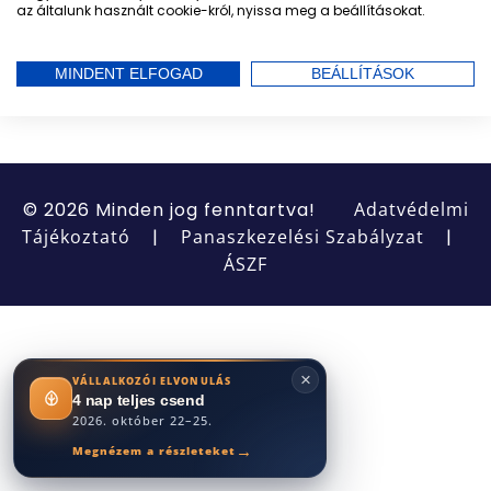
hozzáférési linket és minden további információt
az általunk használt cookie-król, nyissa meg a beállításokat.
szintén e-mailben küljük el neked az előadást
követően!
MINDENT ELFOGAD
BEÁLLÍTÁSOK
Találkozunk május 8-án!
© 2026 Minden jog fenntartva!
Adatvédelmi
Tájékoztató
|
Panaszkezelési Szabályzat
|
ÁSZF
×
VÁLLALKOZÓI ELVONULÁS
4 nap teljes csend
2026. október 22–25.
→
Megnézem a részleteket