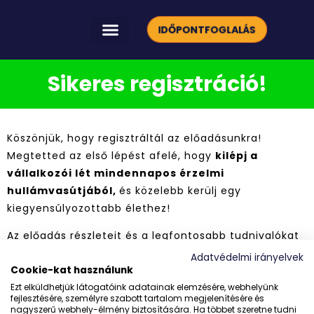
IDŐPONTFOGLALÁS
HOGYAN FEJLESZTÜNK TÉGED?
INGYENES VIDEÓK
Sikeres regisztráció!
Köszönjük, hogy regisztráltál az előadásunkra!
Megtetted az első lépést afelé, hogy
kilépj a
vállalkozói lét mindennapos érzelmi
hullámvasútjából,
és közelebb kerülj egy
kiegyensúlyozottabb élethez!
Az előadás részleteit és a legfontosabb tudnivalókat
hamarosan elküldjük a megadott e-mail címedre.
Adatvédelmi irányelvek
Cookie-kat használunk
📌
Fontos!
Az eseményről felvétel is készül, amelyet
Ezt elküldhetjük látogatóink adatainak elemzésére, webhelyünk
az élő adás után még
72 órán át visszanézhetsz
. A
fejlesztésére, személyre szabott tartalom megjelenítésére és
nagyszerű webhely-élmény biztosítására. Ha többet szeretne tudni