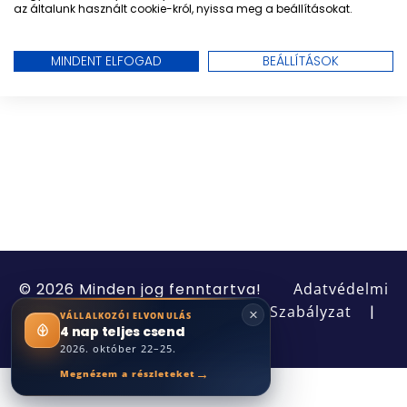
az általunk használt cookie-król, nyissa meg a beállításokat.
MINDENT ELFOGAD
BEÁLLÍTÁSOK
© 2026 Minden jog fenntartva!
Adatvédelmi
Tájékoztató
|
Panaszkezelési Szabályzat
|
×
VÁLLALKOZÓI ELVONULÁS
4 nap teljes csend
ÁSZF
2026. október 22–25.
→
Megnézem a részleteket