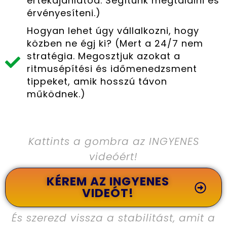
értékajánlatod. Segítünk megtalálni és
érvényesíteni.)
Hogyan lehet úgy vállalkozni, hogy
közben ne égj ki? (Mert a 24/7 nem
stratégia. Megosztjuk azokat a
ritmusépítési és időmenedzsment
tippeket, amik hosszú távon
működnek.)
Kattints a gombra az INGYENES
videóért!
KÉREM AZ INGYENES
VIDEÓT!
És szerezd vissza a stabilitást, amit a