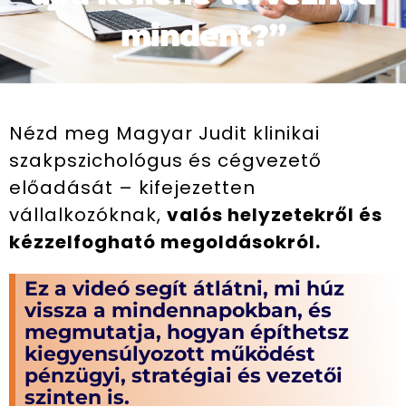
mindent?”
Nézd meg Magyar Judit klinikai
szakpszichológus és cégvezető
előadását – kifejezetten
vállalkozóknak,
valós helyzetekről és
kézzelfogható megoldásokról.
Ez a videó segít átlátni, mi húz
vissza a mindennapokban, és
megmutatja, hogyan építhetsz
kiegyensúlyozott működést
pénzügyi, stratégiai és vezetői
szinten is.