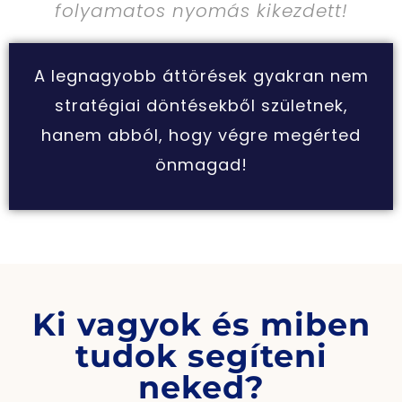
folyamatos nyomás kikezdett!
A legnagyobb áttörések gyakran nem
stratégiai döntésekből születnek,
hanem abból, hogy végre megérted
önmagad!
Ki vagyok és miben
tudok segíteni
neked?