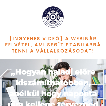
[INGYENES VIDEÓ] A WEBINÁR
FELVÉTEL, AMI SEGÍT STABILABBÁ
TENNI A VÁLLALKOZÁSODAT!
„Hogyan haladj előre
kiszámíthatóbban,
anélkül hogy naponta
újra kellene tervezned