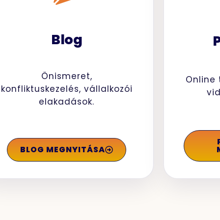
Blog
Önismeret,
Online 
konfliktuskezelés, vállalkozói
vi
elakadások.
BLOG MEGNYITÁSA