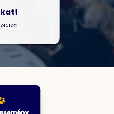
ókat!
olatot!
 esemény