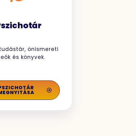
Pszichotár
tudástár, önismereti
deók és könyvek.
PSZICHOTÁR
MEGNYITÁSA