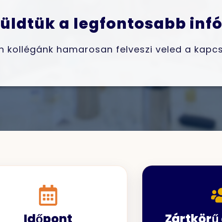
küldtük a legfontosabb inf
kollégánk hamarosan felveszi veled a kapcs
Időpont
Zártkörű