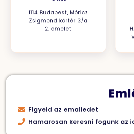
1114 Budapest, Móricz
Zsigmond körtér 3/a
2. emelet
H
Eml
Figyeld az emailedet
Hamarosan keresni fogunk az i