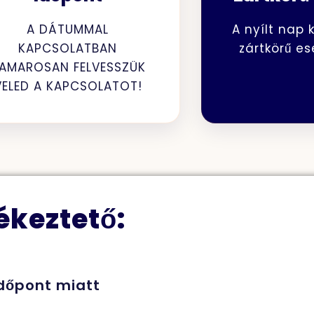
A DÁTUMMAL
A nyílt nap 
KAPCSOLATBAN
zártkörű e
AMAROSAN FELVESSZÜK
VELED A KAPCSOLATOT!
ékeztető:
dőpont miatt