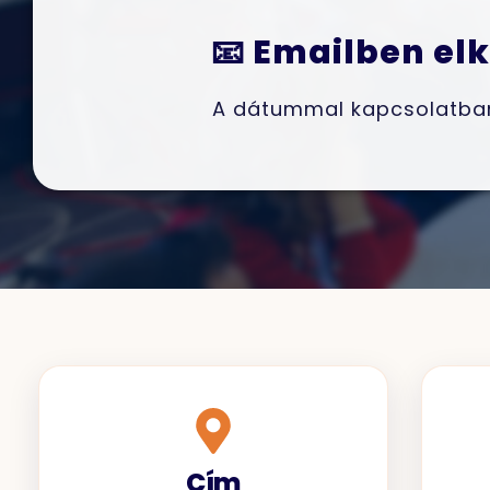
📧 Emailben el
A dátummal kapcsolatban 
Cím