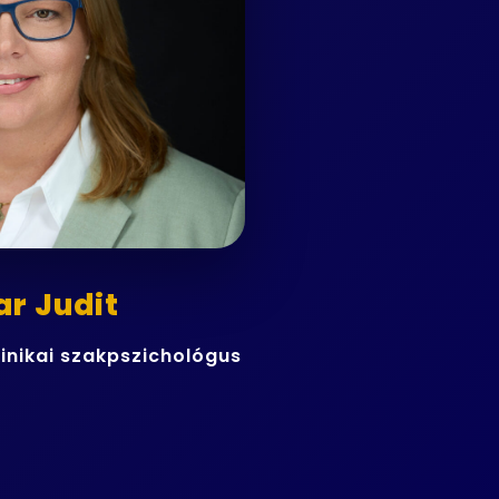
r Judit
linikai szakpszichológus