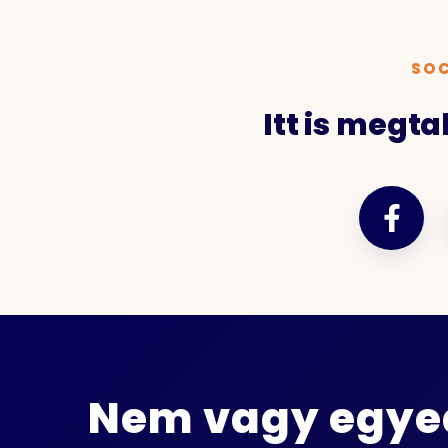
SOC
Itt is megt
Nem vagy egyed