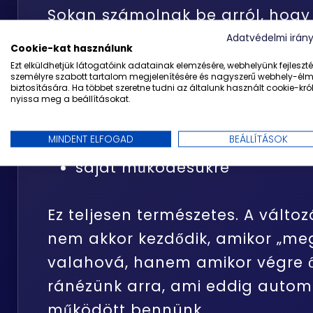
Sokan számolnak be arról, hogy
jelentkezés pillanatában elkezd
Adatvédelmi irán
Cookie-kat használunk
szemmel nézni bizonyos helyzete
Ezt elküldhetjük látogatóink adatainak elemzésére, webhelyünk fejleszté
személyre szabott tartalom megjelenítésére és nagyszerű webhely-él
biztosítására. Ha többet szeretne tudni az általunk használt cookie-król
vezetői döntésekre
nyissa meg a beállításokat.
konfliktusokra
MINDENT ELFOGAD
BEÁLLÍTÁSOK
elakadásokra
saját működésükre
Ez teljesen természetes. A változ
nem akkor kezdődik, amikor „me
valahová, hanem amikor végre ő
ránézünk arra, ami eddig autom
működött bennünk.