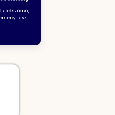
kis létszámú,
semény lesz