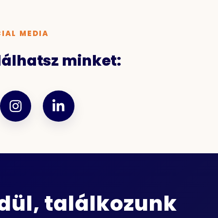
IAL MEDIA
alálhatsz minket:
ül, találkozunk